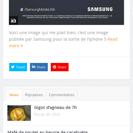
Voici une image qui me plait bien, c’est une image
publiée par Samsung pour la sortie de l’Iphone 5
Read
more
Tweet
Share
Share
News
Populaires
Commentaires
Gigot d’agneau de 7h
février 09, 2025
Mafé de poulet au beurre de cacahuète