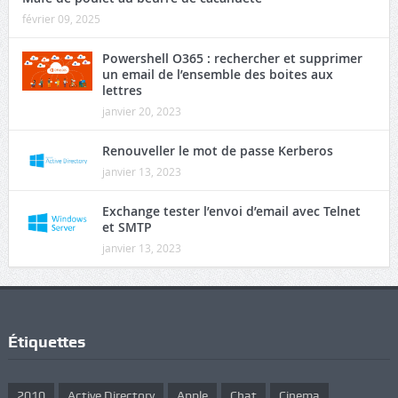
février 09, 2025
Powershell O365 : rechercher et supprimer
un email de l’ensemble des boites aux
lettres
janvier 20, 2023
Renouveller le mot de passe Kerberos
janvier 13, 2023
Exchange tester l’envoi d’email avec Telnet
et SMTP
janvier 13, 2023
Étiquettes
2010
Active Directory
Apple
Chat
Cinema