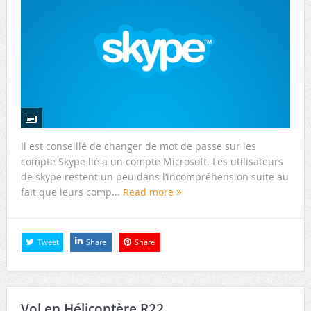
Il est conseillé de changer de mot de passe sur les
compte Skype lié a un compte Microsoft. Les utilisateurs
de skype restent un peu dans l’incompréhension suite au
fait que leurs comp...
Read more
Tweet
Share
Share
Vol en Hélicoptère R22