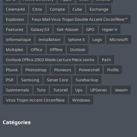
Cinema4d
Citrix
Compte
Cube
Exchange
Explosion
Faux Mail Virus Trojan Double Accent Circonflexe ^^
Featured
Galaxy S3
Get-Aduser
GPO
Hyper-V
Informatique
Installation
Iphone 5
Logo
Microsoft
Multiples
Office
Offline
Outlook
Outlook Office 2003 Mode Lecture Pièce Jointe
Path
Pbunk
Photoshop
Plusieurs
Powershell
Profils
PSR
Samsung
Server Core
Surebackup
Sysinternals
Tuto
Tutoriel
Ups
UPServer
Veeam
Virus Trojan Accent Circonflexe
Windows
Catégories