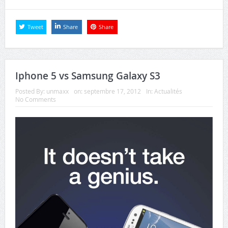
Tweet
Share
Share
Iphone 5 vs Samsung Galaxy S3
Posted By:
unmaxx
on:
septembre 17, 2012
In:
Actualités
No Comments