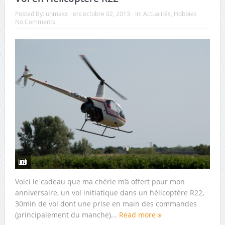
Posted By:
unmaxx
on:
octobre 02, 2013
In:
Actualités
,
Hobbies
No Comments
Voici le cadeau que ma chérie m’a offert pour mon
anniversaire, un vol initiatique dans un hélicoptère R22,
30min de vol dont une prise en main des commandes
(principalement du manche)...
Read more