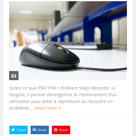
Qu’est ce que PSR? PSR = Problem Steps Recorder. A
l’origine, il permet d’enregistrer le cheminement d’un
utilisateur pour aider à reproduire ou résoudre un
problème....
Read more
Tweet
Share
Share