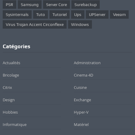
PSR
Samsung
Server Core
Surebackup
Sysinternals
Tuto
Tutoriel
Ups
UPServer
Veeam
Virus Trojan Accent Circonflexe
Windows
Catégories
Actualités
Administration
Bricolage
Cinema 4D
Citrix
Cuisine
Design
Exchange
Hobbies
Hyper-V
Informatique
Matériel