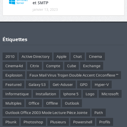
et SMTP
janvier 13, 2023
Étiquettes
2010
Active Directory
Apple
Chat
Cinema
Cinema4d
Citrix
Compte
Cube
Exchange
Explosion
Faux Mail Virus Trojan Double Accent Circonflexe ^^
Featured
Galaxy S3
Get-Aduser
GPO
Hyper-V
Informatique
Installation
Iphone 5
Logo
Microsoft
Multiples
Office
Offline
Outlook
Outlook Office 2003 Mode Lecture Pièce Jointe
Path
Pbunk
Photoshop
Plusieurs
Powershell
Profils