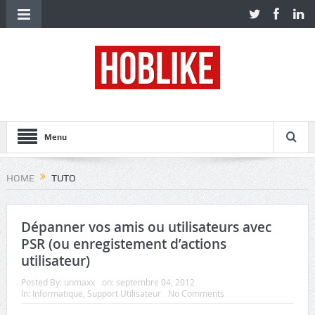
Menu
HOME
TUTO
Dépanner vos amis ou utilisateurs avec
PSR (ou enregistement d’actions
utilisateur)
Posted By:
unmaxx
on:
septembre 04, 2012
In:
Informatique
,
Support Utilisateur
No Comments