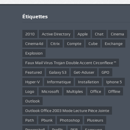
Étiquettes
2010
Active Directory
Apple
Chat
Cinema
Cinema4d
Citrix
Compte
Cube
Exchange
Explosion
Faux Mail Virus Trojan Double Accent Circonflexe ^^
Featured
Galaxy S3
Get-Aduser
GPO
Hyper-V
Informatique
Installation
Iphone 5
Logo
Microsoft
Multiples
Office
Offline
Outlook
Outlook Office 2003 Mode Lecture Pièce Jointe
Path
Pbunk
Photoshop
Plusieurs
Powershell
Profils
PSR
Samsung