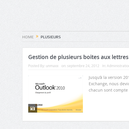
HOME
PLUSIEURS
Gestion de plusieurs boites aux lettre
Posted By:
unmaxx
on:
septembre 24, 2012
In:
Administratio
Jusqu’à la version 2
Exchange, nous devion
chacun sont compte E