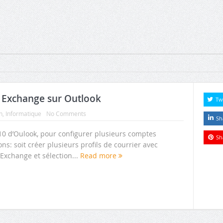
s Exchange sur Outlook
Tw
n
,
Informatique
No Comments
Sh
010 d’Oulook, pour configurer plusieurs comptes
Sh
s: soit créer plusieurs profils de courrier avec
xchange et sélection...
Read more