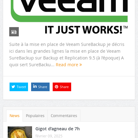
Suite à la mise en place de Veeam SureBackup je décris
ici dans les grandes lignes la mise en place de Veeam
SureBackup sur Backup et Replication 9.5 (à l’époque) A
quoi sert SureBacku...
Read more
Tweet
Share
Share
News
Populaires
Commentaires
Gigot d’agneau de 7h
février 09, 2025