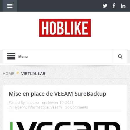
Menu
HOME
VIRTUAL LAB
Mise en place de VEEAM SureBackup
Posted By:
unmaxx
on:
février 19, 2021
In:
Hyper-V
,
Informatique
,
Veeam
No Comments