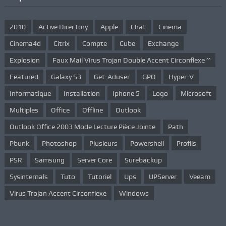
2010
Active Directory
Apple
Chat
Cinema
Cinema4d
Citrix
Compte
Cube
Exchange
Explosion
Faux Mail Virus Trojan Double Accent Circonflexe ^^
Featured
Galaxy S3
Get-Aduser
GPO
Hyper-V
Informatique
Installation
Iphone 5
Logo
Microsoft
Multiples
Office
Offline
Outlook
Outlook Office 2003 Mode Lecture Pièce Jointe
Path
Pbunk
Photoshop
Plusieurs
Powershell
Profils
PSR
Samsung
Server Core
Surebackup
Sysinternals
Tuto
Tutoriel
Ups
UPServer
Veeam
Virus Trojan Accent Circonflexe
Windows