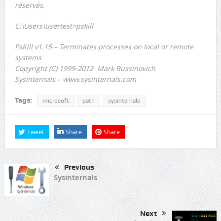
réservés.
C:\Users\usertest>pskill
PsKill v1.15 – Terminates processes on local or remote
systems
Copyright (C) 1999-2012 Mark Russinovich
Sysinternals – www.sysinternals.com
Tags:
microsoft
path
sysinternals
Tweet
Share
Share
Previous
Sysinternals
Next