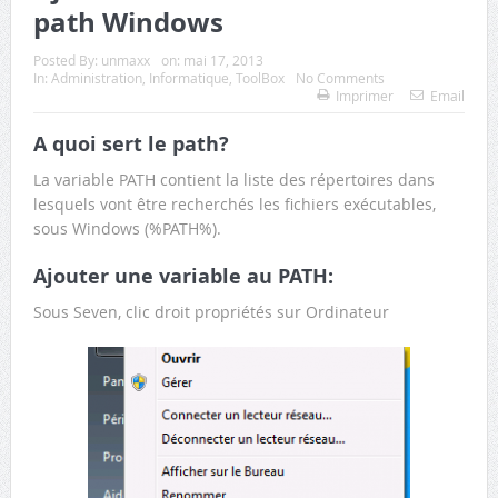
path Windows
Posted By:
unmaxx
on:
mai 17, 2013
In:
Administration
,
Informatique
,
ToolBox
No Comments
Imprimer
Email
A quoi sert le path?
La variable PATH contient la liste des répertoires dans
lesquels vont être recherchés les fichiers exécutables,
sous Windows (%PATH%).
Ajouter une variable au PATH:
Sous Seven, clic droit propriétés sur Ordinateur