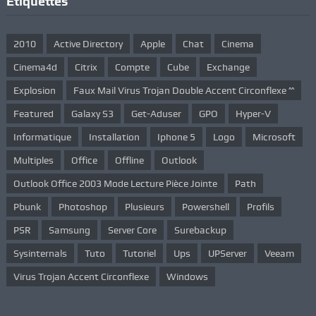
Étiquettes
2010
Active Directory
Apple
Chat
Cinema
Cinema4d
Citrix
Compte
Cube
Exchange
Explosion
Faux Mail Virus Trojan Double Accent Circonflexe ^^
Featured
Galaxy S3
Get-Aduser
GPO
Hyper-V
Informatique
Installation
Iphone 5
Logo
Microsoft
Multiples
Office
Offline
Outlook
Outlook Office 2003 Mode Lecture Pièce Jointe
Path
Pbunk
Photoshop
Plusieurs
Powershell
Profils
PSR
Samsung
Server Core
Surebackup
Sysinternals
Tuto
Tutoriel
Ups
UPServer
Veeam
Virus Trojan Accent Circonflexe
Windows