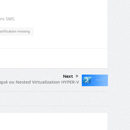
ons SMS.
otification missing
Next
iqué ou Nested Virtualization HYPER-V