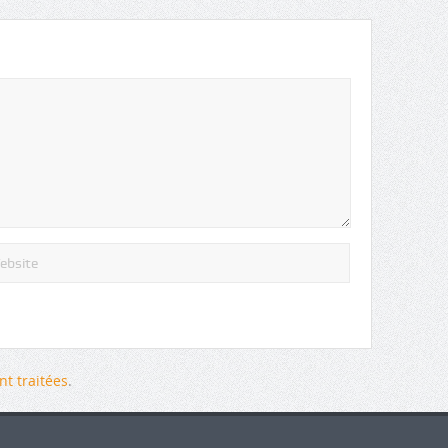
t traitées
.