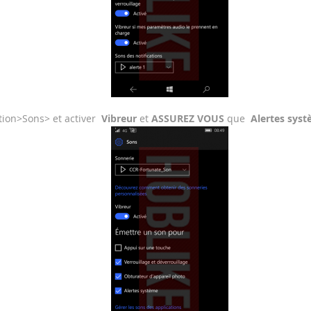
tion>Sons> et activer
Vibreur
et
ASSUREZ VOUS
que
Alertes sys