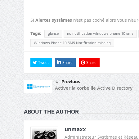
Si
Alertes systèmes
n’est pas coché alors vous n’aur
Tags:
glance
no notification windows phone 10 sms
Windows Phone 10 SMS Notification missing
Tweet
Share
Share
Previous
Activer la corbeille Active Directory
ABOUT THE AUTHOR
unmaxx
Administrateur Systèmes et Réseau