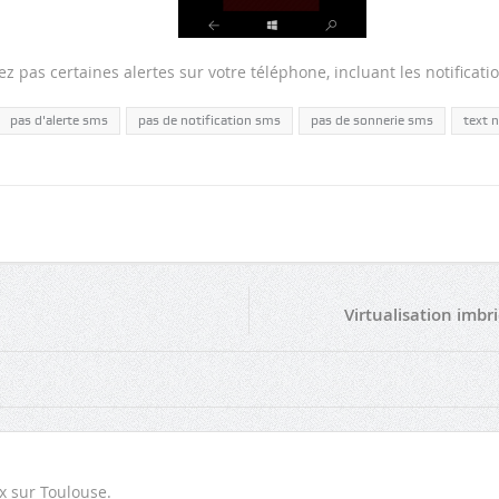
ez pas certaines alertes sur votre téléphone, incluant les notificati
pas d'alerte sms
pas de notification sms
pas de sonnerie sms
text n
Virtualisation imbr
x sur Toulouse.