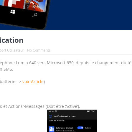
ication
ort Utilisateur
No Comments
téléphone Lumia 640 vers Microsoft 650, depuis le changement du t
un SMS.
 batterie =>
voir Article
)
et Actions>Messages (Doit être ‘Activé’).