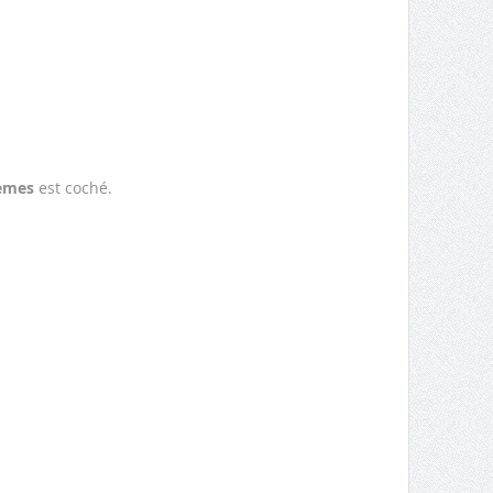
tèmes
est coché.