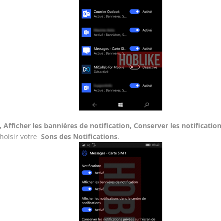
, Afficher les bannières de notification, Conserver les notification
choisir votre
Sons des Notifications
.