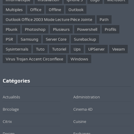
Multiples
Office
Offline
Outlook
Outlook Office 2003 Mode Lecture Pièce Jointe
Path
Pbunk
Photoshop
Plusieurs
Powershell
Profils
PSR
Samsung
Server Core
Surebackup
Sysinternals
Tuto
Tutoriel
Ups
UPServer
Veeam
Virus Trojan Accent Circonflexe
Windows
Catégories
Actualités
Administration
Bricolage
Cinema 4D
Citrix
Cuisine
Design
Exchange