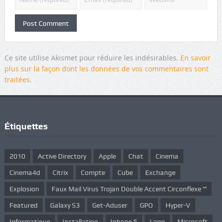
Ce site utilise Akismet pour réduire les indésirables.
En savoir
plus sur la façon dont les données de vos commentaires sont
traitées
.
Étiquettes
2010
Active Directory
Apple
Chat
Cinema
Cinema4d
Citrix
Compte
Cube
Exchange
Explosion
Faux Mail Virus Trojan Double Accent Circonflexe ^^
Featured
Galaxy S3
Get-Aduser
GPO
Hyper-V
Informatique
Installation
Iphone 5
Logo
Microsoft