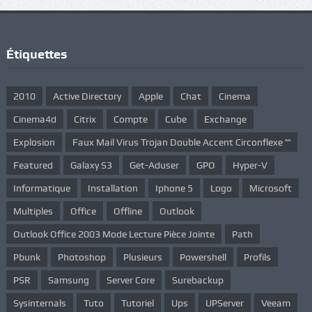
Étiquettes
2010
Active Directory
Apple
Chat
Cinema
Cinema4d
Citrix
Compte
Cube
Exchange
Explosion
Faux Mail Virus Trojan Double Accent Circonflexe ^^
Featured
Galaxy S3
Get-Aduser
GPO
Hyper-V
Informatique
Installation
Iphone 5
Logo
Microsoft
Multiples
Office
Offline
Outlook
Outlook Office 2003 Mode Lecture Pièce Jointe
Path
Pbunk
Photoshop
Plusieurs
Powershell
Profils
PSR
Samsung
Server Core
Surebackup
Sysinternals
Tuto
Tutoriel
Ups
UPServer
Veeam