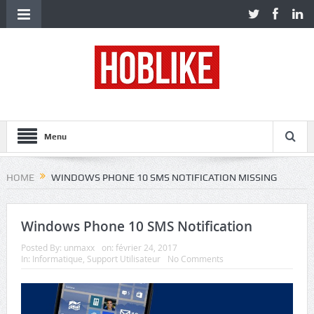
Menu
HOME
WINDOWS PHONE 10 SMS NOTIFICATION MISSING
Windows Phone 10 SMS Notification
Posted By:
unmaxx
on:
février 24, 2017
In:
Informatique
,
Support Utilisateur
No Comments