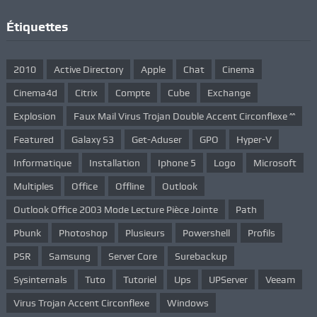
Étiquettes
2010
Active Directory
Apple
Chat
Cinema
Cinema4d
Citrix
Compte
Cube
Exchange
Explosion
Faux Mail Virus Trojan Double Accent Circonflexe ^^
Featured
Galaxy S3
Get-Aduser
GPO
Hyper-V
Informatique
Installation
Iphone 5
Logo
Microsoft
Multiples
Office
Offline
Outlook
Outlook Office 2003 Mode Lecture Pièce Jointe
Path
Pbunk
Photoshop
Plusieurs
Powershell
Profils
PSR
Samsung
Server Core
Surebackup
Sysinternals
Tuto
Tutoriel
Ups
UPServer
Veeam
Virus Trojan Accent Circonflexe
Windows