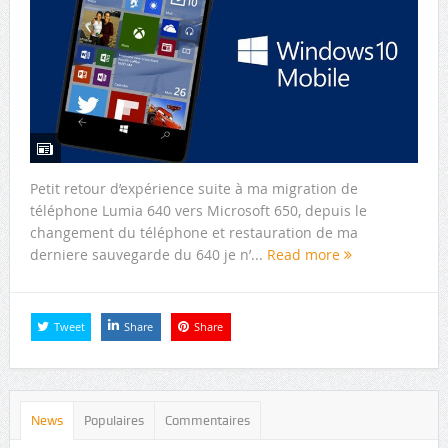
Petit retour d’expérience suite à ma migration de
téléphone Lumia 640 vers Microsoft 650, depuis le
changement du téléphone et restauration de ma
derniere sauvegarde du 640 je n’...
Read more
Tweet
Share
Share
News
Populaires
Commentaires